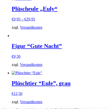
Plüscheule „Euly“
€
9,95
–
€
29,95
zzgl.
Versandkosten
Figur “Gute Nacht”
€
9,50
zzgl.
Versandkosten
Plüschtier “Eule”, grau
€
12,50
zzgl.
Versandkosten